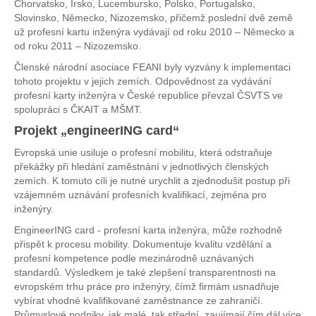
Chorvatsko, Irsko, Lucembursko, Polsko, Portugalsko,
Mám zájem o kartu
Slovinsko, Německo, Nizozemsko, přičemž poslední dvě země
už profesní kartu inženýra vydávají od roku 2010 – Německo a
Kontakt
od roku 2011 – Nizozemsko.
Členské národní asociace FEANI byly vyzvány k implementaci
tohoto projektu v jejich zemích. Odpovědnost za vydávání
profesní karty inženýra v České republice převzal ČSVTS ve
spolupráci s ČKAIT a MŠMT.
Projekt „engineerING card“
Evropská unie usiluje o profesní mobilitu, která odstraňuje
překážky při hledání zaměstnání v jednotlivých členských
zemích. K tomuto cíli je nutné urychlit a zjednodušit postup při
vzájemném uznávání profesních kvalifikací, zejména pro
inženýry.
EngineerING card - profesní karta inženýra, může rozhodně
přispět k procesu mobility. Dokumentuje kvalitu vzdělání a
profesní kompetence podle mezinárodně uznávaných
standardů. Výsledkem je také zlepšení transparentnosti na
evropském trhu práce pro inženýry, čímž firmám usnadňuje
vybírat vhodné kvalifikované zaměstnance ze zahraničí.
Průmyslové podniky, jak malé, tak střední, zaujímají čím dál více