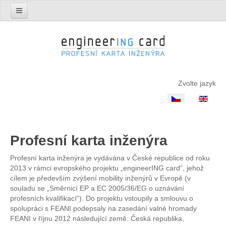
Úvodní stránka
Profesní karta inženýra
Popis karty
Zvolte jazyk
Výpis z registru inženýrů
INFO pro inženýry
Požadavky
Profesní karta inženýra
Platnost karty a poplatky
Registrační proces
Profesní karta inženýra je vydávána v České republice od roku
2013 v rámci evropského projektu „engineerING card“, jehož
Organizační struktura
cílem je především zvýšení mobility inženýrů v Evropě (v
souladu se „Směrnicí EP a EC 2005/36/EG o uznávání
Český národní řídící výbor
profesních kvalifikací“). Do projektu vstoupily a smlouvu o
Odvolací komise ČNŘV
spolupráci s FEANI podepsaly na zasedání valné hromady
FEANI v říjnu 2012 následující země: Česká republika,
Kancelář